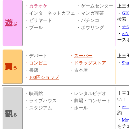
・
カラオケ
・ゲームセンター
上三
・インターネットカフェ
・マンガ喫茶
・
GI
検索
・ビリヤード
・パチンコ
・
チ
・プール
・ボウリング
・
e-
ース
・デパート
・
スーパー
上三
・
コンビニ
・
ドラッグストア
・
Shu
・書店
・古本屋
・
100円ショップ
・映画館
・レンタルビデオ
上三
い！
・ライブハウス
・劇場・コンサート
・
e
・スタジアム
・ホール
約
・
Mov
をチ