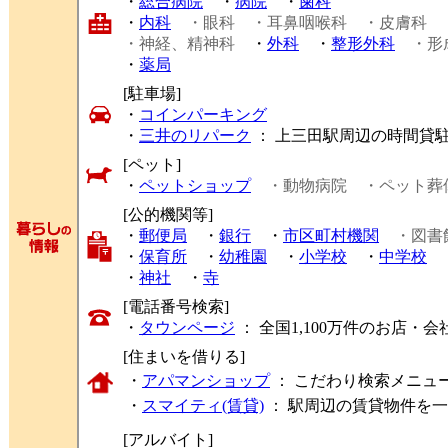
・
総合病院
・
病院
・
歯科
・
内科
・眼科
・耳鼻咽喉科
・皮膚科
・神経、精神科
・
外科
・
整形外科
・形
・
薬局
[駐車場]
・
コインパーキング
・
三井のリパーク
： 上三田駅周辺の時間貸
[ペット]
・
ペットショップ
・動物病院
・ペット葬
[公的機関等]
・
郵便局
・
銀行
・
市区町村機関
・図書
・
保育所
・
幼稚園
・
小学校
・
中学校
・
神社
・
寺
[電話番号検索]
・
タウンページ
： 全国1,100万件のお店
[住まいを借りる]
・
アパマンショップ
： こだわり検索メニュ
・
スマイティ(賃貸)
： 駅周辺の賃貸物件を
[アルバイト]