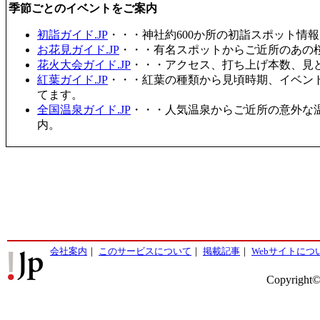
季節ごとのイベントをご案内
初詣ガイド.JP
・・・神社約600か所の初詣スポット情
お花見ガイド.JP
・・・有名スポットからご近所のあの桜
花火大会ガイド.JP
・・・アクセス、打ち上げ本数、見
紅葉ガイド.JP
・・・紅葉の種類から見頃時期、イベン
てます。
全国温泉ガイド.JP
・・・人気温泉からご近所の意外な
内。
会社案内
｜
このサービスについて
｜
掲載記事
｜
Webサイトにつ
Copyright©2