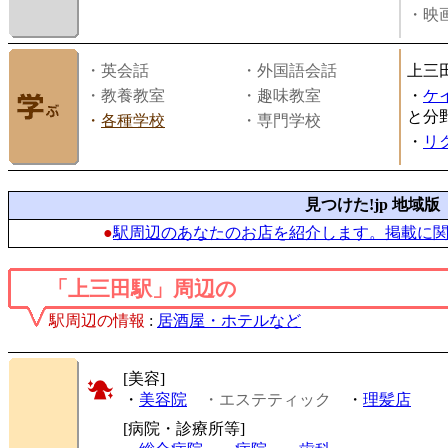
・映画
・英会話
・外国語会話
上三
・教養教室
・趣味教室
・
ケ
と分
・
各種学校
・専門学校
・
リ
見つけた!jp 地域版
●
駅周辺のあなたのお店を紹介します。掲載に
「上三田駅」周辺の
駅周辺の情報
:
居酒屋・ホテルなど
[美容]
・
美容院
・エステティック
・
理髪店
[病院・診療所等]