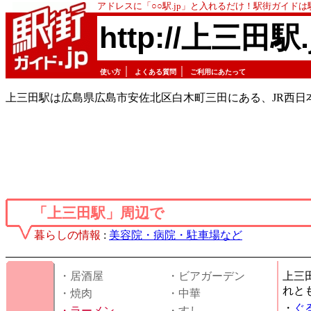
アドレスに「○○駅.jp」と入れるだけ！駅街ガイド
http://上三田駅.
｜
｜
使い方
よくある質問
ご利用にあたって
上三田駅は広島県広島市安佐北区白木町三田にある、JR西日
「上三田駅」周辺で
暮らしの情報
:
美容院・病院・駐車場など
・居酒屋
・ビアガーデン
上三
れと
・焼肉
・中華
・
ぐ
・
ラーメン
・すし