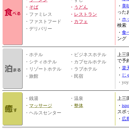
・
美
・
そば
・
うどん
った
・ファミレス
・
レストラン
・
ホ
・ファストフード
・
カフェ
検索
・デリバリー
・
食
ング
・ホテル
・ビジネスホテル
上三
で予
・シティホテル
・カプセルホテル
・
楽
・リゾートホテル
・ラブホテル
・
じ
・旅館
・民宿
・yoy
・銭湯
・温泉
上三
・
マッサージ
・
整体
・
is
スポ
・ヘルスセンター
・
広